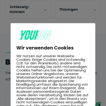
Schleswig-
→
Thüringen
→
Holstein
Wir verwenden Cookies
VON DER YOUR RUN COMMUNITY EMPFOHLEN
Wir nutzen auf unserer Webseite
BELIEBTE EVENTS
Cookies. Einige Cookies sind notwendig
(z.B. für den Warenkorb) andere sind
nicht notwendig. Die nicht-notwendigen
Cookies helfen uns bei der Optimierung
Veranstaltungen, die unsere Community besonders
unseres Online-Angebotes, unserer
Webseitenfunktionen und werden für
schätzt.
Marketingzwecke eingesetzt. Die
Einwilligung umfasst die Speicherung von
Informationen auf Ihrem Endgerät, das
Auslesen personenbezogener Daten
sowie deren Verarbeitung. Klicken Sie auf
„Alle akzeptieren“, um in den Einsatz von
nicht notwendigen Cookies einzuwilligen
oder auf „Alle ablehnen“, wenn Sie sich
EMPFOHLEN
EM