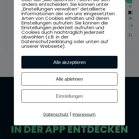
13. Sep 2026
21.
anders entscheiden. Sie können unter
Tamm, Baden-Württemberg
Ho
„Einstellungen verwalten“ detaillierte
Brezel Race
Rin
Informationen der von uns eingesetzten
Arten von Cookies erhalten und deren
3.000+ Teilnehmer
2.
Einstellungen aufrufen. Sie können die
55 KM
110 KM
MA
Einstellungen jederzeit aufrufen und
Cookies auch nachträglich jederzeit
Zur Event-Website →
Zur 
abwählen (z.B. in der
Datenschutzerklärung oder unten auf
unserer Webseite).
Alle akzeptieren
Alle ablehnen
Einstellungen
JETZT STARTEN
|
Datenschutz
Impressum
ALLE EVENTS
IN DER APP ENTDECKEN