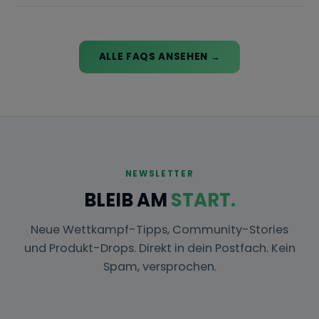
Anleitung findest du unter
Live-Tracking nachbuchen
.
Du bist Teilnehmer oder Sportler?
Schick uns einfach
eine Mail an
support@your-run.com
, wir pflegen das
Event zeitnah ein.
ALLE FAQS ANSEHEN →
Du bist Veranstalter?
Nutze bitte unser
Eventformular
und trage dein Event direkt selbst ein.
NEWSLETTER
BLEIB AM
START.
Neue Wettkampf-Tipps, Community-Stories
und Produkt-Drops. Direkt in dein Postfach. Kein
Spam, versprochen.