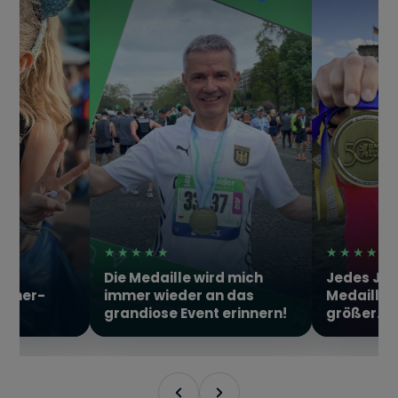
★★★★★
★★★★★
d mich
Jedes Jahr wird die
Mein erst
n das
Medaillensammlung
gefinisht!
erinnern!
größer.
erhält ein