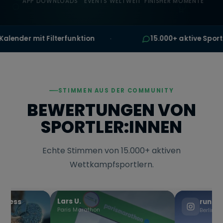
APP DOWNLOADS
EVENTS WELTWEIT
FINISHER MOMENTE
 mit Filterfunktion
15.000+ aktive Sportler
STIMMEN AUS DER COMMUNITY
BEWERTUNGEN VON
SPORTLER:INNEN
Echte Stimmen von 15.000+ aktiven
Wettkampfsportlern.
runfurther.de
Patric
Berlin Marathon
Radeven