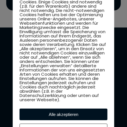
Cookies. Einige Cookies sind notwendig
(z.B. für den Warenkorb) andere sind
nicht notwendig. Die nicht-notwendigen
Cookies helfen uns bei der Optimierung
unseres Online-Angebotes, unserer
Webseitenfunktionen und werden für
Marketingzwecke eingesetzt. Die
Einwilligung umfasst die Speicherung von
Informationen auf Ihrem Endgerät, das
Auslesen personenbezogener Daten
sowie deren Verarbeitung. Klicken Sie auf
„Alle akzeptieren“, um in den Einsatz von
nicht notwendigen Cookies einzuwilligen
FREEMIUM · JETZT LOSLEGEN
oder auf „Alle ablehnen“, wenn Sie sich
anders entscheiden. Sie können unter
JETZT APP
„Einstellungen verwalten“ detaillierte
Informationen der von uns eingesetzten
HERUNTERLADEN –
Arten von Cookies erhalten und deren
Einstellungen aufrufen. Sie können die
30 TAGE PREMIUM
Einstellungen jederzeit aufrufen und
Cookies auch nachträglich jederzeit
GRATIS
abwählen (z.B. in der
Datenschutzerklärung oder unten auf
unserer Webseite).
Ohne Kreditkarte · Kein Risiko
Alle akzeptieren