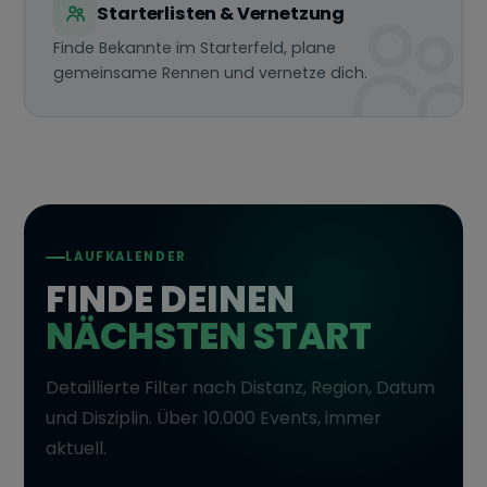
Starterlisten & Vernetzung
Finde Bekannte im Starterfeld, plane
gemeinsame Rennen und vernetze dich.
LAUFKALENDER
FINDE DEINEN
NÄCHSTEN START
Detaillierte Filter nach Distanz, Region, Datum
und Disziplin. Über 10.000 Events, immer
aktuell.